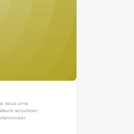
us lacus urna
 Mauris accumsan
 ullamcorper