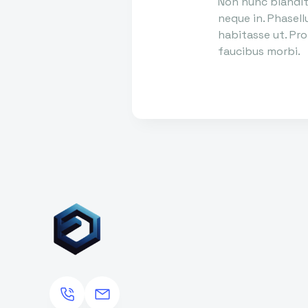
Non nunc blandit 
neque in. Phasell
habitasse ut. Pro
faucibus morbi.