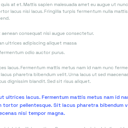
 quis at et. Mattis sapien malesuada amet eu augue ut nun
ortor lacus nisi lacus. Fringilla turpis fermentum nulla mat
fend.
t aenean consequat nisi augue consectetur.
n ultrices adipiscing aliquet massa
 fermentum odio auctor purus.
rices lacus. Fermentum mattis metus nam id nam nunc ferm
t lacus pharetra bibendum velit. Urna lacus ut sed maecena
us dignissim blandit. Sed sit risus aliquet.
 ut ultrices lacus. Fermentum mattis metus nam id n
tortor pellentesque. Sit lacus pharetra bibendum ve
ecenas nisi tempor magna.