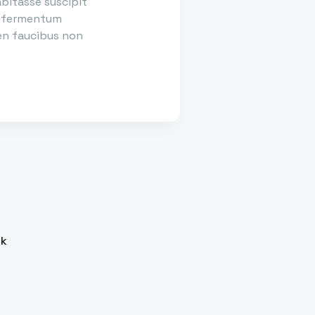
abitasse suscipit
ue fermentum
ien faucibus non
ok
e