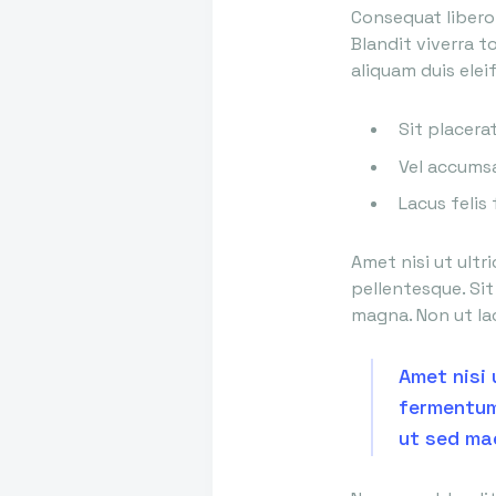
Consequat libero
Blandit viverra t
aliquam duis elei
Sit placera
Vel accumsa
Lacus felis
Amet nisi ut ult
pellentesque. Si
magna. Non ut lac
Amet nisi
fermentum 
ut sed ma