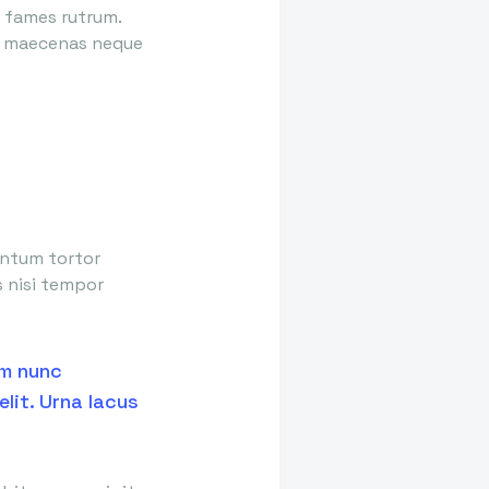
c fames rutrum.
tis maecenas neque
entum tortor
s nisi tempor
am nunc
lit. Urna lacus