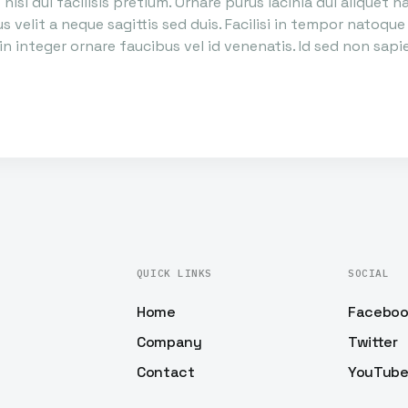
nisi dui facilisis pretium. Ornare purus lacinia dui aliquet h
us velit a neque sagittis sed duis. Facilisi in tempor natoq
in integer ornare faucibus vel id venenatis. Id sed non sap
QUICK LINKS
SOCIAL
Home
Facebo
Company
Twitter
Contact
YouTub